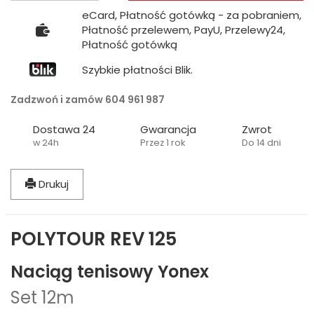
eCard, Płatność gotówką - za pobraniem,
Płatność przelewem, PayU, Przelewy24,
Płatność gotówką
Szybkie płatności Blik.
Zadzwoń i zamów 604 961 987
Dostawa 24
Gwarancja
Zwrot
w 24h
Przez 1 rok
Do 14 dni
Drukuj
POLYTOUR REV 125
Naciąg tenisowy Yonex
Set 12m