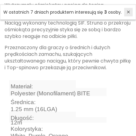
Wytrzymały ośmiokątny naciąg do tenisa
przeznaczony dla mocno uderzających graczy.
W ostatnich 7 dniach produktem interesują się
3
osoby.
Naciąg wykonany technologią SIF. Struna o przekroju
ośmiokąta precyzyjnie styka się ze sobą i bardzo
szybko reaguje na odbicie piłki.
Przeznaczony dla graczy o średnich i dużych
prędkościach zamachu, szukających
ukształtowanego naciągu, który pewnie chwyta piłkę
i Top-spinowo przekazuje ją przeciwnikowi.
Materiał:
Polyester (Monofilament) BITE
Średnica:
1.25 mm (16LGA)
Długość:
12m
Kolorystyka:
White, Purple, Orange