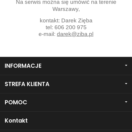
Na serwis można się umówić na terenie
Warszawy,
kontakt: Darek Zięba
tel: 606 200 975
e-mail:
darek@ziba.pl
INFORMACJE
STREFA KLIENTA
POMOC
Kontakt